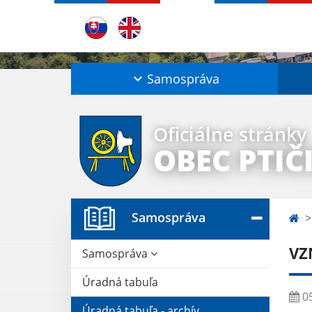
Samospráva
Oficiálne stránky
OBEC PTIČ
Samospráva
VZN
Samospráva
Úradná tabuľa
05
Úradná tabuľa - archív