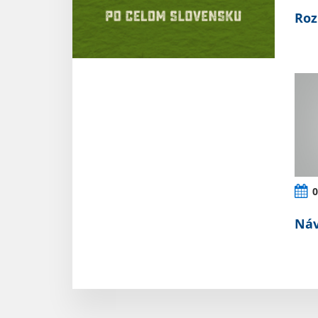
Roz
0
Náv