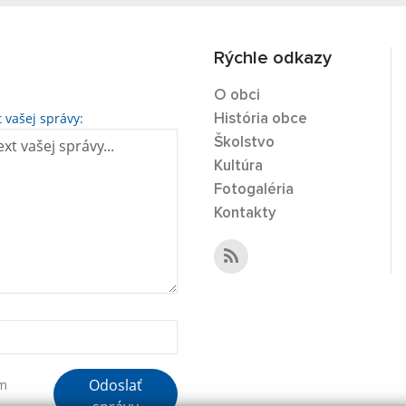
Rýchle odkazy
O obci
t vašej správy:
História obce
Školstvo
Kultúra
Fotogaléria
Kontakty
Odoslať
ím