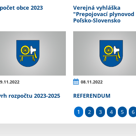
počet obce 2023
Verejná vyhláška
"Prepojovací plynovod
Poľsko-Slovensko
9.11.2022
08.11.2022
rh rozpočtu 2023-2025
REFERENDUM
1
2
3
4
5
6