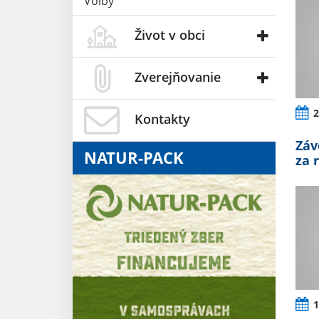
Voľby
Život v obci
Zverejňovanie
2
Kontakty
Záv
NATUR-PACK
za 
1