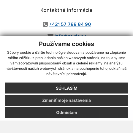
Kontaktné informácie
+421 57 788 84 90
info@pticie.sk
Používame cookies
Súbory cookie a ďalšie technológie sledovania používame na zlepšenie
vášho zážitku z prehliadania našich webových stránok, na to, aby sme
využite možnosť získavania aktuálnych informácií s využitím RSS
,
vám zobrazovali prispôsobený obsah a cielené reklamy, na analýzu
CMS systém (redakčný) systém ECHELON 2,
Mapa stránok
,
web portál
,
návštevnosti našich webových stránok a na pochopenie toho, odkiaľ naši
návštevníci prichádzajú.
webhosting
,
webex.digital, s.r.o.
,
domény
,
registrácia domény
,
spoločnosť webex.digital, s.r.o.
,
technický prevádzkovateľ
SÚHLASÍM
Posledná aktualizácia:
05.08.2026
Zmeniť moje nastavenia
Vytlačiť stránku
|
Vyhlásenie o prístupnosti
Autorské práva
|
Cookies
Odmietam
webdesign
|