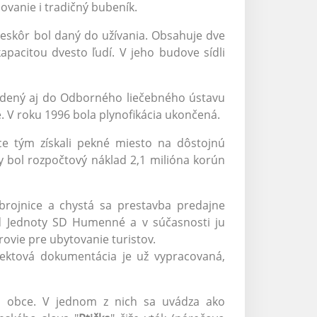
vanie i tradičný bubeník.
eskôr bol daný do užívania. Obsahuje dve
apacitou dvesto ľudí. V jeho budove sídli
vedený aj do Odborného liečebného ústavu
. V roku 1996 bola plynofikácia ukončená.
ce tým získali pekné miesto na dôstojnú
 bol rozpočtový náklad 2,1 milióna korún
zbrojnice a chystá sa prestavba predajne
od Jednoty SD Humenné a v súčasnosti ju
vie pre ubytovanie turistov.
jektová dokumentácia je už vypracovaná,
 obce. V jednom z nich sa uvádza ako