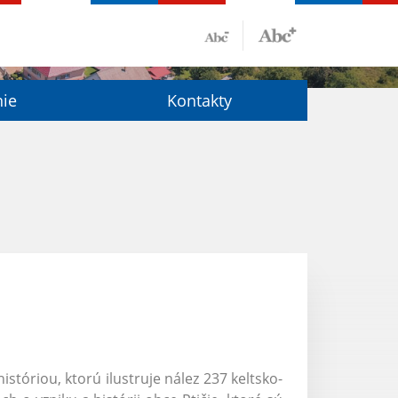
nie
Kontakty
stóriou, ktorú ilustruje nález 237 keltsko-