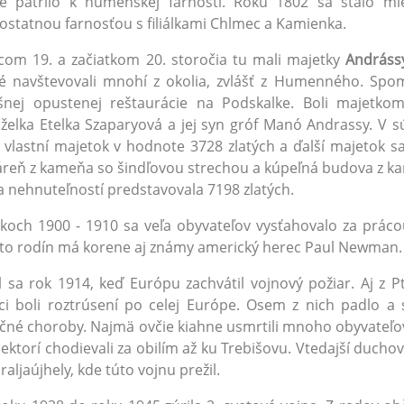
čie patrilo k humenskej farnosti. Roku 1802 sa stalo 
statnou farnosťou s filiálkami Chlmec a Kamienka.
om 19. a začiatkom 20. storočia tu mali majetky
Andráss
é navštevovali mnohí z okolia, zvlášť z Humenného. Spo
šnej opustenej reštaurácie na Podskalke. Boli majetkom
elka Etelka Szaparyová a jej syn gróf Manó Andrassy. V s
 vlastní majetok v hodnote 3728 zlatých a ďalší majetok 
reň z kameňa so šindľovou strechou a kúpeľná budova z ka
 nehnuteľností predstavovala 7198 zlatých.
koch 1900 - 1910 sa veľa obyvateľov vysťahovalo za práco
to rodín má korene aj známy americký herec Paul Newman.
l sa rok 1914, keď Európu zachvátil vojnový požiar. Aj z P
ci boli roztrúsení po celej Európe. Osem z nich padlo a si
ičné choroby. Najmä ovčie kiahne usmrtili mnoho obyvateľov.
ektorí chodievali za obilím až ku Trebišovu. Vtedajší duchov
raljaújhely, kde túto vojnu prežil.