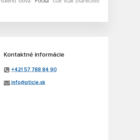
nského slova "
Ptička
" čiže vták (nárečovo
Kontaktné informácie
+421 57 788 84 90
info@pticie.sk