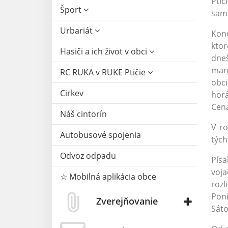
Pti
Šport
samo
Urbariát
Konc
ktor
Hasiči a ich život v obci
dne
manž
RC RUKA v RUKE Ptičie
obci
Cirkev
horá
Cena
Náš cintorín
V ro
Autobusové spojenia
tých
Odvoz odpadu
Písa
voja
☆ Mobilná aplikácia obce
rozl
Poni
Zverejňovanie
Sáto