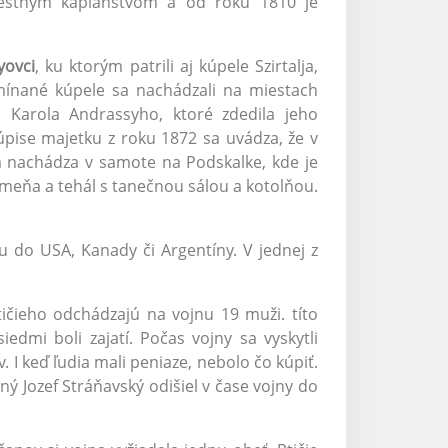
miestnym kaplanstvom a od roku 1810 je
yovci
, ku ktorým patrili aj kúpele Szirtalja,
mínané kúpele sa nachádzali na miestach
 Karola Andrassyho, ktoré zdedila jeho
úpise majetku z roku 1872 sa uvádza, že v
sa nachádza v samote na Podskalke, kde je
meňa a tehál s tanečnou sálou a kotolňou.
u do USA, Kanady či Argentíny. V jednej z
tičieho odchádzajú na vojnu 19 muži. títo
edmi boli zajatí. Počas vojny sa vyskytli
 I keď ľudia mali peniaze, nebolo čo kúpiť.
ný Jozef Stráňavský odišiel v čase vojny do