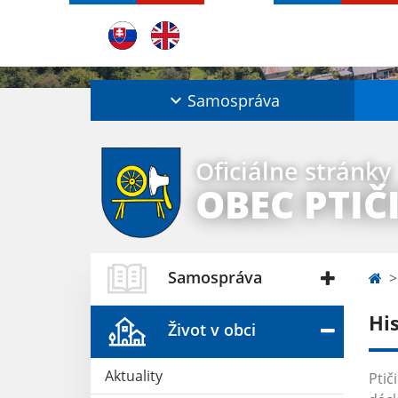
Samospráva
Oficiálne stránky
OBEC PTIČ
Samospráva
Hi
Život v obci
Aktuality
Ptič