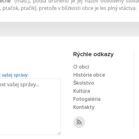
eche
" (maď.), podľa druhého je jej názov odvodený slova
, ptačok, ptačik), pretože v blízkosti obce je les plný vtáctva.
Rýchle odkazy
O obci
t vašej správy:
História obce
Školstvo
Kultúra
Fotogaléria
Kontakty