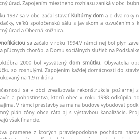
ný úrad. Zapojením miestneho rozhlasu zaniká v obci bubno
ku 1987 sa v obci začal stavať
Kultúrny dom
a o dva roky n
dačky, veľkú spoločenskú sálu s javiskom a ozvučením s k
ný úrad a Obecná knižnica.
ynofikáciou
sa začalo v roku 1994.V rámci nej bol plyn za
a pľúcnych chorôb. a Domu sociálnych služieb na Podskalke
 októbra 2000 bol vysvätený
dom smútku
. Obyvatelia ob
účku so zosnulými. Zapojením každej domácnosti do stavby
ukovaný na 1,9 milióna.
časnosti sa v obci zrealizovala rekonštrukcia požiarnej 
ravín a pohostinstva, ktorú obec v roku 1998 odkúpila 
ajíma. V rámci prestavby sa má na budove vybudovať podkro
ný plán zóny obce ráta aj s výstavbou kanalizácie. Pro
ajú však financie.
dva pramene z ktorých pravdepodobne pochádza názov