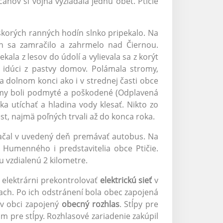
anov si vojna vyžiadala jednu obeť. Ptičie
skorých ranných hodín slnko pripekalo. Na
h sa zamračilo a zahrmelo nad Čiernou.
kala z lesov do údolí a vylievala sa z korýt
k idúci z pastvy domov. Polámala stromy,
 dolnom konci ako i v strednej časti obce
domy boli podmyté a poškodené (Odplavená
a utíchať a hladina vody klesať. Nikto zo
est, najmä poľných trvali až do konca roka.
začal v uvedený deň premávať autobus. Na
z Humenného i predstavitelia obce Ptičie.
u vzdialenú 2 kilometre.
 elektrárni prekontrolovať
elektrickú sieť
v
tach. Po ich odstránení bola obec zapojená
 v obci zapojený
obecný rozhlas
. Stĺpy pre
ám pre stĺpy. Rozhlasové zariadenie zakúpil