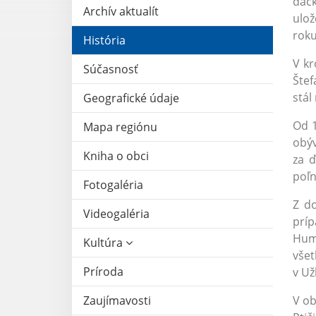
dáck
Archív aktualít
ulož
roku
História
V kr
Súčasnosť
Štef
stál
Geografické údaje
Od 1
Mapa regiónu
obýv
Kniha o obci
za ď
poľ
Fotogaléria
Z d
Videogaléria
príp
Hume
Kultúra
všet
Príroda
v Už
Zaujímavosti
V ob