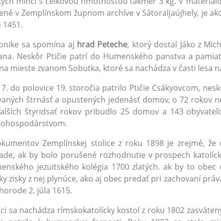
ych mincí s celkovou hmotnosťou takmer 3 kg. V materiáloch
ené v Zemplínskom župnom archíve v Sátoraljaújhely, je a
 1451.
onike sa spomína aj
hrad Peteche
, ktorý dostal Jáko z Mic
ana. Neskôr Ptičie patrí do Humenského panstva a pamiatk
 na mieste zvanom Sobutka, ktoré sa nachádza v časti les
7. do polovice 19. storočia patrilo Ptičie Csákyovcom, nes
aných štrnásť a opustených jedenásť domov, o 72 rokov ne
alších štyridsať rokov pribudlo 25 domov a 143 obyvateľov
nohospodárstvom.
okumentov Zemplínskej stolice z roku 1898 je zrejmé, ž
ade, ak by bolo porušené rozhodnutie v prospech katolíck
nského jezuitského kolégia 1700 zlatých. ak by to obec od
ky zisky z nej plynúce, ako aj obec predať pri zachovaní práva
horode 2. júla 1615.
ci sa nachádza rímskokatolícky kostol z roku 1802 zasväten