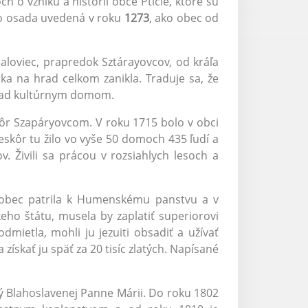
 o vzniku a histórii obce Ptičie, ktoré sú
ko osada uvedená v roku
1273
, ako obec od
haloviec, prapredok Sztárayovcov, od kráľa
a na hrad celkom zanikla. Traduje sa, že
a nad kultúrnym domom.
kôr Szapáryovcom. V roku 1715 bolo v obci
skôr tu žilo vo vyše 50 domoch 435 ľudí a
. Živili sa prácou v rozsiahlych lesoch a
e obec patrila k Humenskému panstvu a v
eho štátu, musela by zaplatiť superiorovi
mietla, mohli ju jezuiti obsadiť a užívať
 získať ju späť za 20 tisíc zlatých. Napísané
ý Blahoslavenej Panne Márii. Do roku 1802