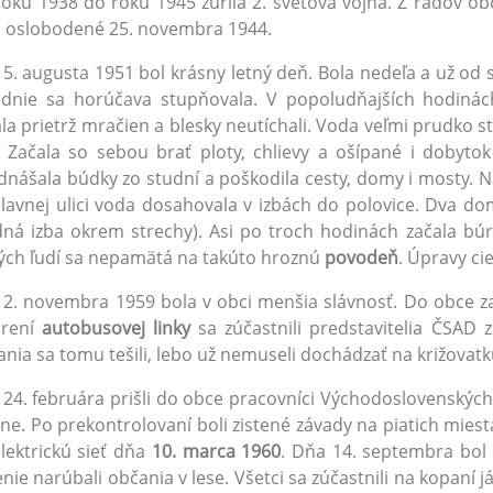
oku 1938 do roku 1945 zúrila 2. svetová vojna. Z radov obč
 oslobodené 25. novembra 1944.
5. augusta 1951 bol krásny letný deň. Bola nedeľa a už od 
udnie sa horúčava stupňovala. V popoludňajších hodinác
la prietrž mračien a blesky neutíchali. Voda veľmi prudko ste
. Začala so sebou brať ploty, chlievy a ošípané i dobyto
nášala búdky zo studní a poškodila cesty, domy i mosty. Na
lavnej ulici voda dosahovala v izbách do polovice. Dva 
ná izba okrem strechy). Asi po troch hodinách začala búrk
ých ľudí sa nepamätá na takúto hroznú
povodeň
. Úpravy ci
2. novembra 1959 bola v obci menšia slávnosť. Do obce 
orení
autobusovej linky
sa zúčastnili predstavitelia ČSAD 
nia sa tomu tešili, lebo už nemuseli dochádzať na križovatk
24. februára prišli do obce pracovníci Východoslovenských
ne. Po prekontrolovaní boli zistené závady na piatich mies
lektrickú sieť dňa
10. marca 1960
. Dňa 14. septembra bol
nie narúbali občania v lese. Všetci sa zúčastnili na kopaní j