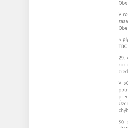
Obec
V ro
zasa
Obec
S
pl
TBC 
29.
rozl
zred
V sú
pot
pren
Územ
chýb
Sú 