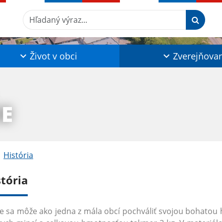
Hľadaný výraz...
Život v obci
Zverejňova
IE
História
stória
ie sa môže ako jedna z mála obcí pochváliť svojou bohatou hi