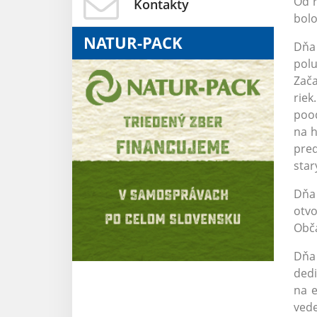
Od r
Kontakty
bolo
NATUR-PACK
Dňa 
pol
Zača
riek
pood
na h
pred
star
Dňa 
otv
Obča
Dňa 
dedi
na e
vede