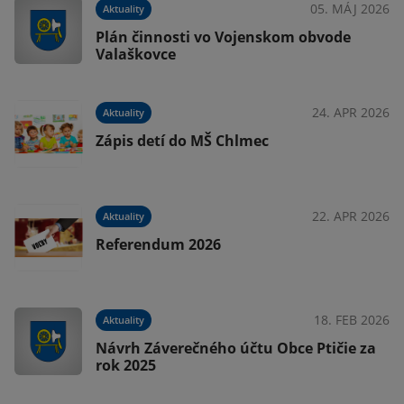
025
05. MÁJ 2026
Aktuality
Plán činnosti vo Vojenskom obvode
Valaškovce
025
24. APR 2026
Aktuality
Zápis detí do MŠ Chlmec
025
22. APR 2026
Aktuality
Referendum 2026
025
18. FEB 2026
Aktuality
Návrh Záverečného účtu Obce Ptičie za
rok 2025