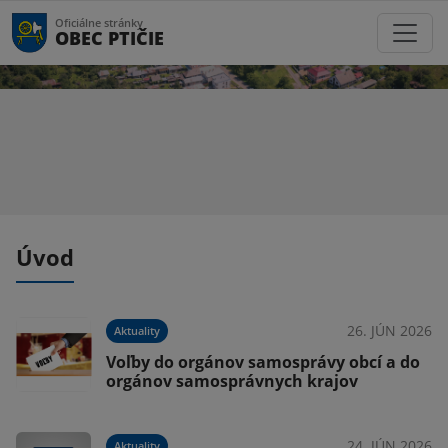
Oficiálne stránky
OBEC PTIČIE
Úvod
026
26. JÚN 2026
Aktuality
1
Voľby do orgánov samosprávy obcí a do
orgánov samosprávnych krajov
025
24. JÚN 2026
Aktuality