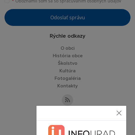
*
Oboznámil som sa so
spracúvaním osobných údajov
Odoslať správu
Rýchle odkazy
O obci
História obce
Školstvo
Kultúra
Fotogaléria
Kontakty
Kontaktné informácie
+421 57 788 84 90