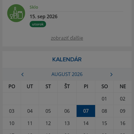
Sklo
15. sep 2026
utorok
zobraziť ďalšie
KALENDÁR
AUGUST 2026
PO
UT
ST
ŠT
PI
SO
NE
01
02
03
04
05
06
07
08
09
10
11
12
13
14
15
16