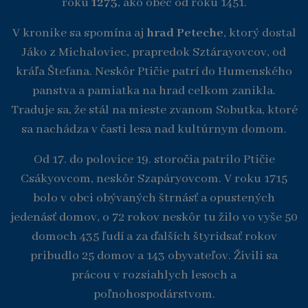
roku
1273
, ako obec od roku 1451.
V kronike sa spomína aj
hrad Peteche
, ktorý dostal
Jáko z Michaloviec, prapredok Sztárayovcov, od
kráľa Štefana. Neskôr Ptičie patrí do Humenského
panstva a pamiatka na hrad celkom zanikla.
Traduje sa, že stál na mieste zvanom Sobutka, ktoré
sa nachádza v časti lesa nad kultúrnym domom.
Od 17. do polovice 19. storočia patrilo Ptičie
Csákyovcom, neskôr Szapáryovcom. V roku 1715
bolo v obci obývaných štrnásť a opustených
jedenásť domov, o 72 rokov neskôr tu žilo vo vyše 50
domoch 435 ľudí a za ďalších štyridsať rokov
pribudlo 25 domov a 143 obyvateľov. Živili sa
prácou v rozsiahlych lesoch a
poľnohospodárstvom.