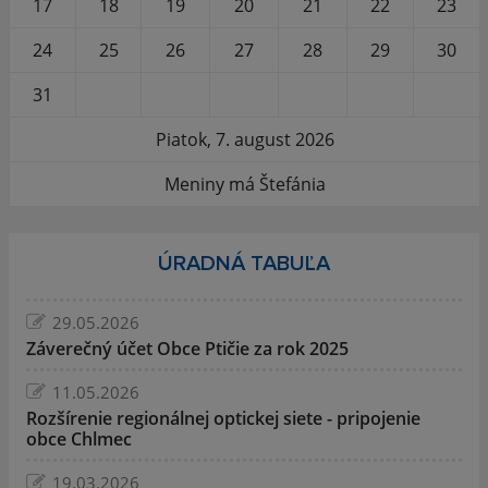
17
18
19
20
21
22
23
24
25
26
27
28
29
30
31
Piatok, 7. august 2026
Meniny má Štefánia
ÚRADNÁ TABUĽA
29.05.2026
Záverečný účet Obce Ptičie za rok 2025
11.05.2026
Rozšírenie regionálnej optickej siete - pripojenie
obce Chlmec
19.03.2026