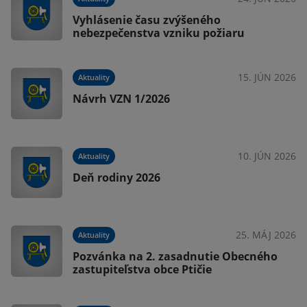
Vyhlásenie času zvýšeného
nebezpečenstva vzniku požiaru
025
15. JÚN 2026
Aktuality
Návrh VZN 1/2026
025
10. JÚN 2026
Aktuality
Deň rodiny 2026
025
25. MÁJ 2026
Aktuality
om
Pozvánka na 2. zasadnutie Obecného
zastupiteľstva obce Ptičie