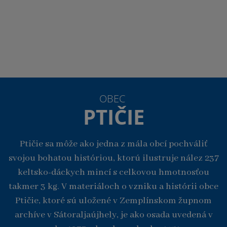
OBEC
PTIČIE
Ptičie sa môže ako jedna z mála obcí pochváliť
svojou bohatou históriou, ktorú ilustruje nález 237
keltsko-dáckych mincí s celkovou hmotnosťou
takmer 3 kg. V materiáloch o vzniku a histórii obce
Ptičie, ktoré sú uložené v Zemplínskom župnom
archíve v Sátoraljaújhely, je ako osada uvedená v