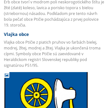
Erb obce tvorí v modrom poli neskorogotického štítu je
žlté (zlaté) koleso, lavica a porisko topora s bielou
(striebornou) násadou. Podkladom pre tento návrh
bola pečať obce Ptičie pochádzajúca z prvej polovice
19. storočia.
Vlajka obce
Vlajka obce Ptičie z piatich pruhov vo farbách bielej,
modrej, žltej, modrej a žltej. Vlajka je ukončená troma
cípmi. Symboly obce Ptičie sú zaevidované v
Heraldickom registri Slovenskej republiky pod
signatúrou P51/95.