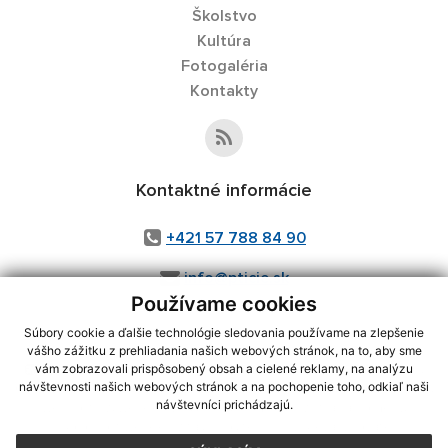
Školstvo
Kultúra
Fotogaléria
Kontakty
Kontaktné informácie
+421 57 788 84 90
info@pticie.sk
Používame cookies
Súbory cookie a ďalšie technológie sledovania používame na zlepšenie
vášho zážitku z prehliadania našich webových stránok, na to, aby sme
využite možnosť získavania aktuálnych informácií s využitím RSS
,
vám zobrazovali prispôsobený obsah a cielené reklamy, na analýzu
CMS systém (redakčný) systém ECHELON 2,
Mapa stránok
,
web portál
,
návštevnosti našich webových stránok a na pochopenie toho, odkiaľ naši
návštevníci prichádzajú.
webhosting
,
webex.digital, s.r.o.
,
domény
,
registrácia domény
,
spoločnosť webex.digital, s.r.o.
,
technický prevádzkovateľ