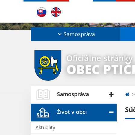
Samospráva
Oficiálne stránky
OBEC PTIČ
Samospráva
Sú
Život v obci
Aktuality