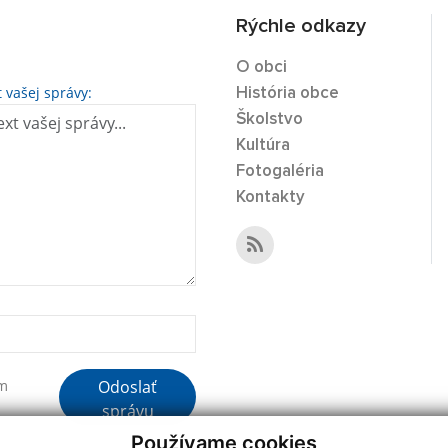
Rýchle odkazy
O obci
t vašej správy:
História obce
Školstvo
Kultúra
Fotogaléria
Kontakty
Odoslať
ím
správu
Používame cookies