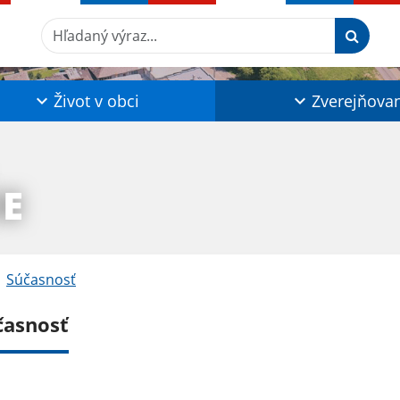
Hľadaný výraz...
Život v obci
Zverejňova
IE
Súčasnosť
časnosť