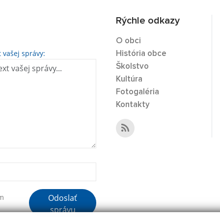
Rýchle odkazy
O obci
t vašej správy:
História obce
Školstvo
Kultúra
Fotogaléria
Kontakty
Odoslať
ím
správu