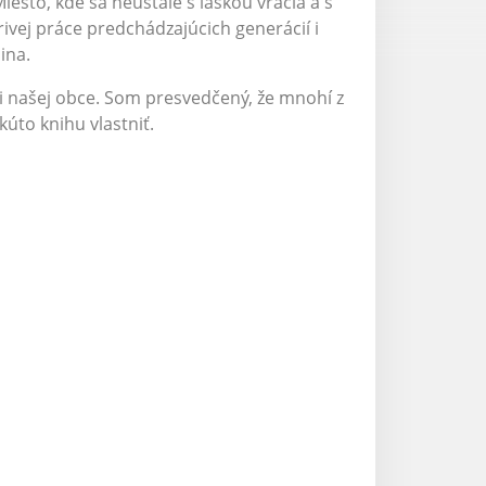
Miesto, kde sa neustále s láskou vracia a s
ej práce predchádzajúcich generácií i
ina.
sti našej obce. Som presvedčený, že mnohí z
kúto knihu vlastniť.