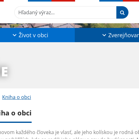
Hľadaný výraz...
Život v obci
Zverejňova
IE
Kniha o obci
iha o obci
vom každého človeka je vlasť, ale jeho kolískou je rodná obe