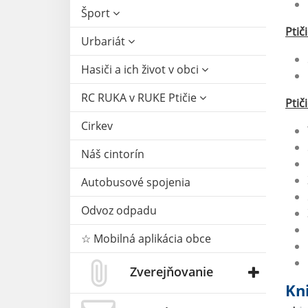
Šport
Ptič
Urbariát
Hasiči a ich život v obci
RC RUKA v RUKE Ptičie
Ptič
Cirkev
Náš cintorín
Autobusové spojenia
Odvoz odpadu
☆ Mobilná aplikácia obce
Zverejňovanie
Kni