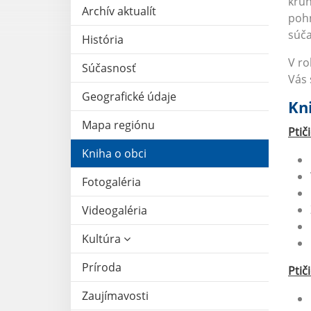
kruh
Archív aktualít
pohn
súča
História
V ro
Súčasnosť
Vás 
Geografické údaje
Kni
Mapa regiónu
Ptič
Kniha o obci
Fotogaléria
Videogaléria
Kultúra
Príroda
Ptič
Zaujímavosti