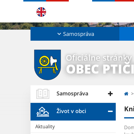
Samospráva
Oficiálne stránky
OBEC PTIČ
Samospráva
Kn
Život v obci
Aktuality
Domo