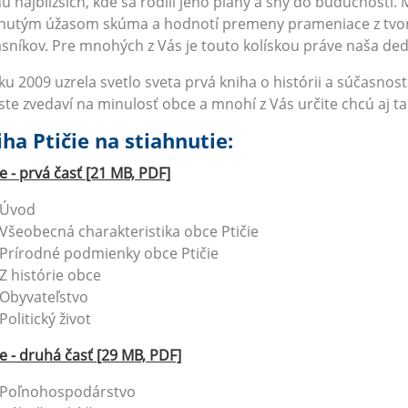
u najbližších, kde sa rodili jeho plány a sny do budúcnosti. 
utým úžasom skúma a hodnotí premeny prameniace z tvoriv
sníkov. Pre mnohých z Vás je touto kolískou práve naša ded
ku 2009 uzrela svetlo sveta prvá kniha o histórii a súčasno
ste zvedaví na minulosť obce a mnohí z Vás určite chcú aj ta
ha Ptičie na stiahnutie:
ie - prvá časť [21 MB, PDF]
Úvod
Všeobecná charakteristika obce Ptičie
Prírodné podmienky obce Ptičie
Z histórie obce
Obyvateľstvo
Politický život
ie - druhá časť [29 MB, PDF]
Poľnohospodárstvo