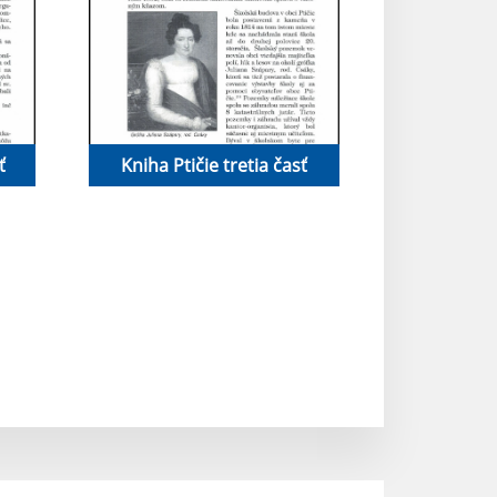
ť
Kniha Ptičie tretia časť