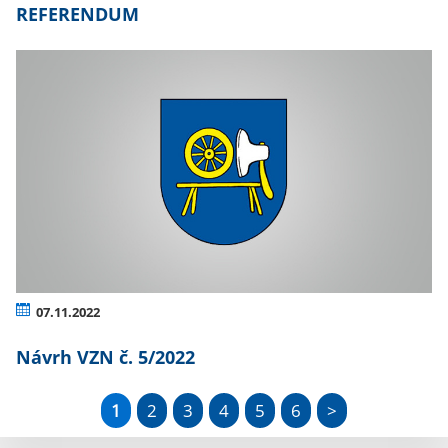
REFERENDUM
07.11.2022
Návrh VZN č. 5/2022
1
2
3
4
5
6
>