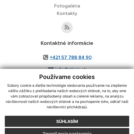
Fotogaléria
Kontakty
Kontaktné informácie
+421 57 788 84 90
info@pticie.sk
Používame cookies
Súbory cookie a ďalšie technológie sledovania používame na zlepšenie
vášho zážitku z prehliadania našich webových stránok, na to, aby sme
využite možnosť získavania aktuálnych informácií s využitím RSS
,
vám zobrazovali prispôsobený obsah a cielené reklamy, na analýzu
návštevnosti našich webových stránok a na pochopenie toho, odkiaľ naši
CMS systém (redakčný) systém ECHELON 2,
Mapa stránok
,
web portál
,
návštevníci prichádzajú.
webhosting
,
webex.digital, s.r.o.
,
domény
,
registrácia domény
,
spoločnosť webex.digital, s.r.o.
,
technický prevádzkovateľ
SÚHLASÍM
Posledná aktualizácia:
05.08.2026
Zmeniť moje nastavenia