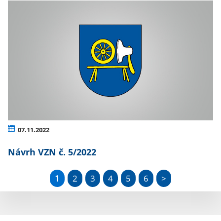
07.11.2022
Návrh VZN č. 5/2022
1
2
3
4
5
6
>