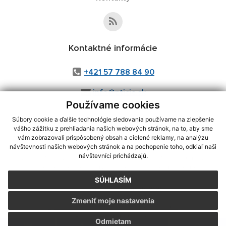
Kontaktné informácie
+421 57 788 84 90
info@pticie.sk
Používame cookies
Súbory cookie a ďalšie technológie sledovania používame na zlepšenie
vášho zážitku z prehliadania našich webových stránok, na to, aby sme
využite možnosť získavania aktuálnych informácií s využitím RSS
,
vám zobrazovali prispôsobený obsah a cielené reklamy, na analýzu
návštevnosti našich webových stránok a na pochopenie toho, odkiaľ naši
CMS systém (redakčný) systém ECHELON 2,
Mapa stránok
,
web portál
,
návštevníci prichádzajú.
webhosting
,
webex.digital, s.r.o.
,
domény
,
registrácia domény
,
spoločnosť webex.digital, s.r.o.
,
technický prevádzkovateľ
SÚHLASÍM
Posledná aktualizácia:
05.08.2026
Zmeniť moje nastavenia
Vytlačiť stránku
|
Vyhlásenie o prístupnosti
Autorské práva
|
Cookies
Odmietam