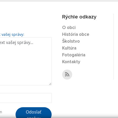
Rýchle odkazy
O obci
t vašej správy:
História obce
Školstvo
Kultúra
Fotogaléria
Kontakty
Odoslať
ím