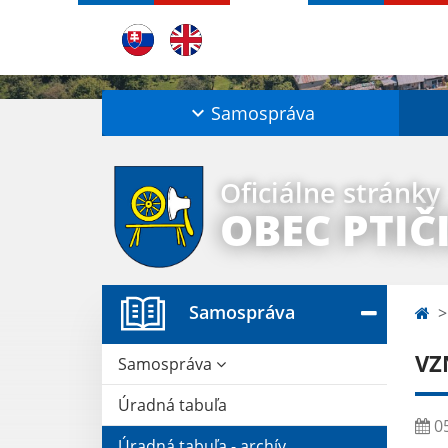
Samospráva
Oficiálne stránky
OBEC PTIČ
Samospráva
VZ
Samospráva
Úradná tabuľa
05
Úradná tabuľa - archív