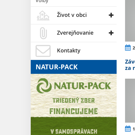
Voľby
Život v obci
Zverejňovanie
2
Kontakty
Záv
NATUR-PACK
za 
1