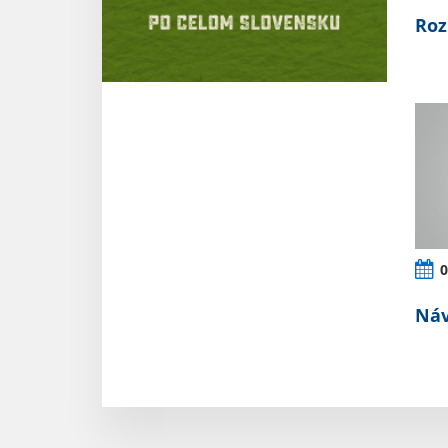
Roz
0
Náv