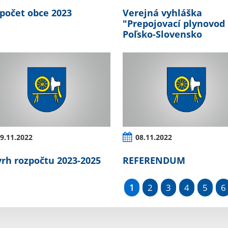
počet obce 2023
Verejná vyhláška
"Prepojovací plynovod
Poľsko-Slovensko
9.11.2022
08.11.2022
rh rozpočtu 2023-2025
REFERENDUM
1
2
3
4
5
6