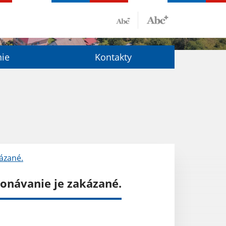
nie
Kontakty
kázané.
konávanie je zakázané.