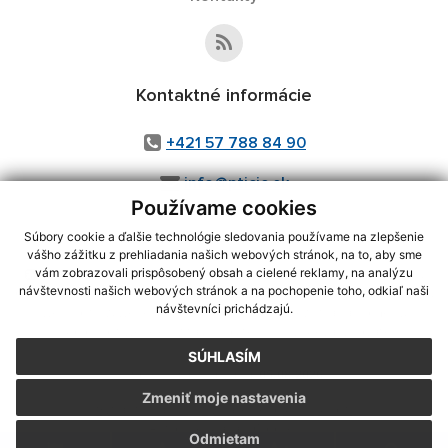
Kontaktné informácie
+421 57 788 84 90
info@pticie.sk
Používame cookies
Súbory cookie a ďalšie technológie sledovania používame na zlepšenie
vášho zážitku z prehliadania našich webových stránok, na to, aby sme
využite možnosť získavania aktuálnych informácií s využitím RSS
,
vám zobrazovali prispôsobený obsah a cielené reklamy, na analýzu
návštevnosti našich webových stránok a na pochopenie toho, odkiaľ naši
CMS systém (redakčný) systém ECHELON 2,
Mapa stránok
,
web portál
,
návštevníci prichádzajú.
webhosting
,
webex.digital, s.r.o.
,
domény
,
registrácia domény
,
spoločnosť webex.digital, s.r.o.
,
technický prevádzkovateľ
SÚHLASÍM
Posledná aktualizácia:
05.08.2026
Zmeniť moje nastavenia
Vytlačiť stránku
|
Vyhlásenie o prístupnosti
Autorské práva
|
Cookies
Odmietam