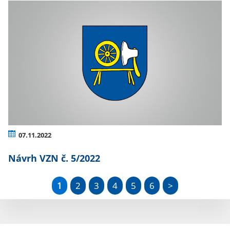
07.11.2022
Návrh VZN č. 5/2022
1
2
3
4
5
6
>