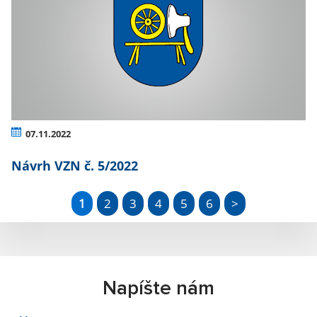
07.11.2022
Návrh VZN č. 5/2022
1
2
3
4
5
6
>
Napíšte nám