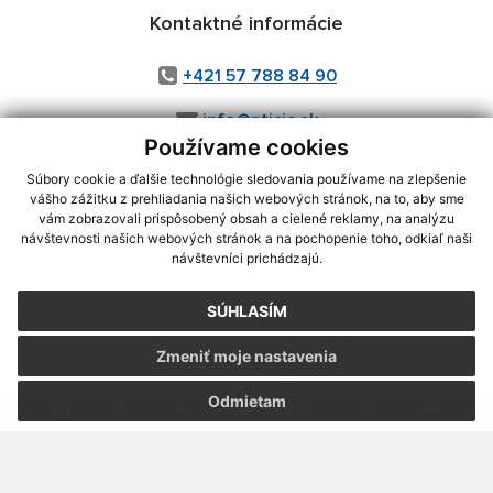
Kontaktné informácie
+421 57 788 84 90
info@pticie.sk
Používame cookies
Súbory cookie a ďalšie technológie sledovania používame na zlepšenie
vášho zážitku z prehliadania našich webových stránok, na to, aby sme
využite možnosť získavania aktuálnych informácií s využitím RSS
,
vám zobrazovali prispôsobený obsah a cielené reklamy, na analýzu
návštevnosti našich webových stránok a na pochopenie toho, odkiaľ naši
CMS systém (redakčný) systém ECHELON 2,
Mapa stránok
,
web portál
,
návštevníci prichádzajú.
webhosting
,
webex.digital, s.r.o.
,
domény
,
registrácia domény
,
spoločnosť webex.digital, s.r.o.
,
technický prevádzkovateľ
SÚHLASÍM
Posledná aktualizácia:
05.08.2026
Zmeniť moje nastavenia
Vytlačiť stránku
|
Vyhlásenie o prístupnosti
Autorské práva
|
Cookies
Odmietam
webdesign
|