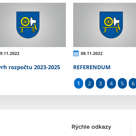
9.11.2022
08.11.2022
rh rozpočtu 2023-2025
REFERENDUM
1
2
3
4
5
6
Rýchle odkazy