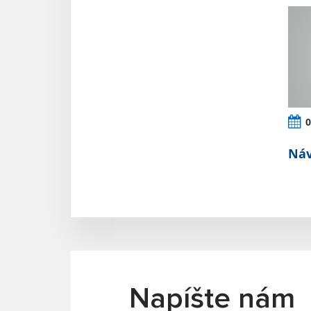
0
Náv
Napíšte nám