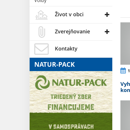
Voľby
Život v obci
Zverejňovanie
Kontakty
NATUR-PACK
1
Vyh
kon