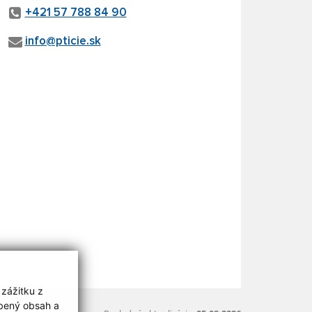
+421 57 788 84 90
info@pticie.sk
 zážitku z
obený obsah a