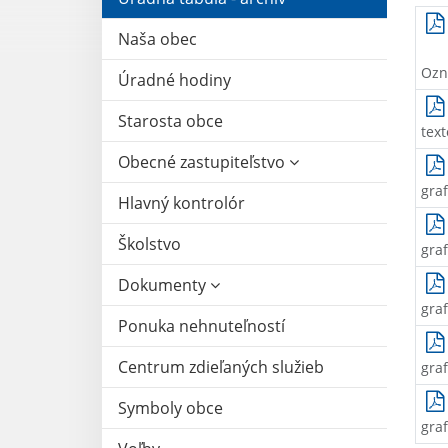
Naša obec
Ozn
Úradné hodiny
Starosta obce
text
Obecné zastupiteľstvo
graf
Hlavný kontrolór
Školstvo
graf
Dokumenty
graf
Ponuka nehnuteľností
Centrum zdieľaných služieb
graf
Symboly obce
graf