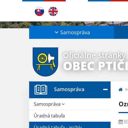
Samospráva
Oficiálne stránky
OBEC PTIČ
Samospráva
Oz
Samospráva
Úradná tabuľa
03
Úradná tabuľa - archív