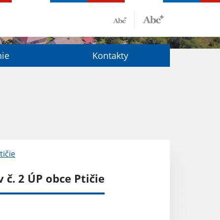
nie
Kontakty
ičie
č. 2 ÚP obce Ptičie