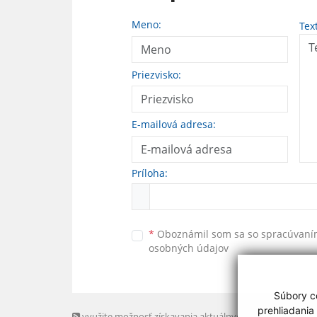
Meno:
Tex
Priezvisko:
E-mailová adresa:
Príloha:
*
Oboznámil som sa so
spracúvan
osobných údajov
Súbory co
prehliadania
využite možnosť získavania aktuálnych informácií s