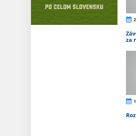
2
Záv
za 
1
Roz