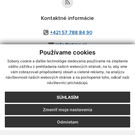
Kontaktné informácie
+421 57 788 84 90
info@pticie.sk
Používame cookies
Súbory cookie a ďalšie technológie sledovania používame na zlepšenie
vášho zážitku z prehliadania našich webových stránok, na to, aby sme
využite možnosť získavania aktuálnych informácií s využitím RSS
,
vám zobrazovali prispôsobený obsah a cielené reklamy, na analýzu
CMS systém (redakčný) systém ECHELON 2,
Mapa stránok
,
web portál
,
návštevnosti našich webových stránok a na pochopenie toho, odkiaľ naši
návštevníci prichádzajú.
webhosting
,
webex.digital, s.r.o.
,
domény
,
registrácia domény
,
spoločnosť webex.digital, s.r.o.
,
technický prevádzkovateľ
SÚHLASÍM
Posledná aktualizácia:
05.08.2026
Zmeniť moje nastavenia
Vytlačiť stránku
|
Vyhlásenie o prístupnosti
Autorské práva
|
Cookies
Odmietam