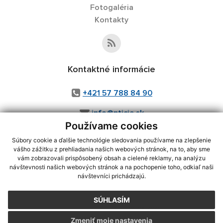
Fotogaléria
Kontakty
Kontaktné informácie
+421 57 788 84 90
info@pticie.sk
Používame cookies
Súbory cookie a ďalšie technológie sledovania používame na zlepšenie
vášho zážitku z prehliadania našich webových stránok, na to, aby sme
využite možnosť získavania aktuálnych informácií s využitím RSS
,
vám zobrazovali prispôsobený obsah a cielené reklamy, na analýzu
CMS systém (redakčný) systém ECHELON 2,
Mapa stránok
,
web portál
,
návštevnosti našich webových stránok a na pochopenie toho, odkiaľ naši
návštevníci prichádzajú.
webhosting
,
webex.digital, s.r.o.
,
domény
,
registrácia domény
,
spoločnosť webex.digital, s.r.o.
,
technický prevádzkovateľ
SÚHLASÍM
Posledná aktualizácia:
05.08.2026
Zmeniť moje nastavenia