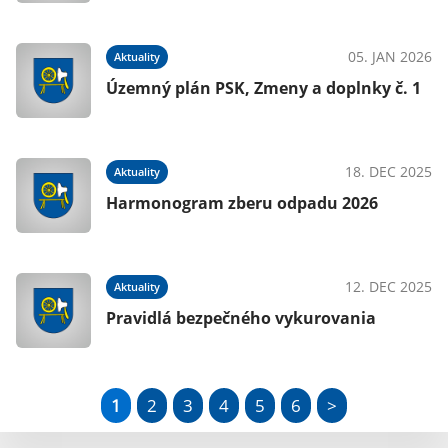
05. JAN 2026
Aktuality
Územný plán PSK, Zmeny a doplnky č. 1
18. DEC 2025
Aktuality
Harmonogram zberu odpadu 2026
12. DEC 2025
Aktuality
Pravidlá bezpečného vykurovania
1
2
3
4
5
6
>