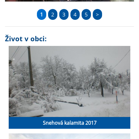
1
2
3
4
5
>
Život v obci:
Snehová kalamita 2017