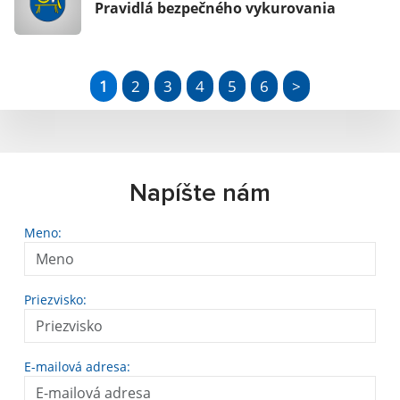
Pravidlá bezpečného vykurovania
1
2
3
4
5
6
>
Napíšte nám
Meno:
Priezvisko:
E-mailová adresa: